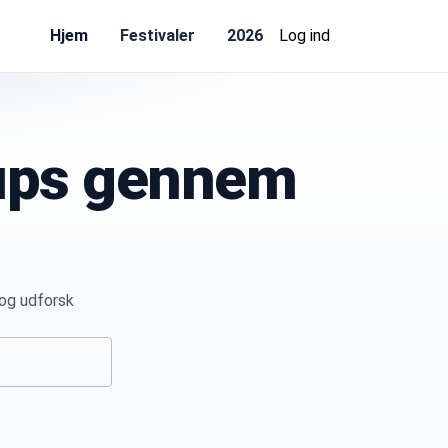
Hjem
Festivaler
2026
Log ind
neups gennem
r og udforsk