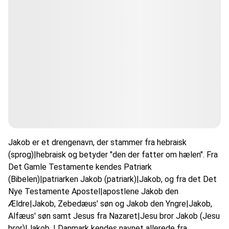
Jakob er et drengenavn, der stammer fra hebraisk
(sprog)|hebraisk og betyder "den der fatter om hælen". Fra
Det Gamle Testamente kendes Patriark
(Bibelen)|patriarken Jakob (patriark)|Jakob, og fra det Det
Nye Testamente Apostel|apostlene Jakob den
Ældre|Jakob, Zebedæus' søn og Jakob den Yngre|Jakob,
Alfæus' søn samt Jesus fra Nazaret|Jesu bror Jakob (Jesu
bror)|Jakob. I Danmark kendes navnet allerede fra