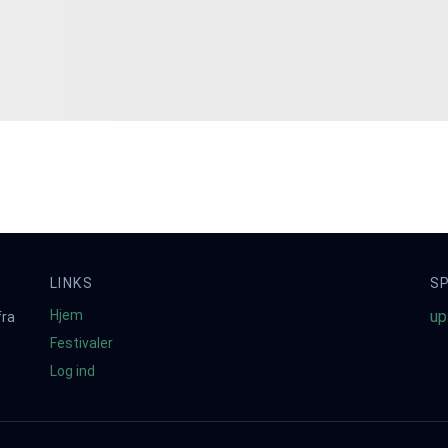
LINKS
S
Hjem
up
fra
Festivaler
Log ind