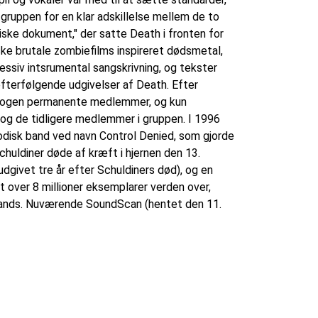
gruppen for en klar adskillelse mellem de to
ske dokument," der satte Death i fronten for
ske brutale zombiefilms inspireret dødsmetal,
ssiv intsrumental sangskrivning, og tekster
efterfølgende udgivelser af Death. Efter
ve nogen permanente medlemmer, og kun
 og de tidligere medlemmer i gruppen. I 1996
lodisk band ved navn Control Denied, som gjorde
huldiner døde af kræft i hjernen den 13.
dgivet tre år efter Schuldiners død), og en
t over 8 millioner eksemplarer verden over,
-bands. Nuværende SoundScan (hentet den 11.