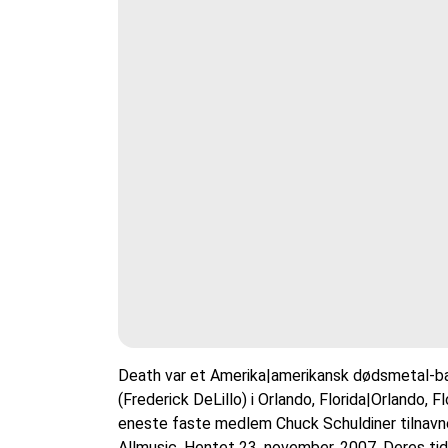
Death var et Amerika|amerikansk dødsmetal-ba
(Frederick DeLillo) i Orlando, Florida|Orlando,
eneste faste medlem Chuck Schuldiner tilnavnet
Allmusic. Hentet 23. november, 2007. Deres tidl