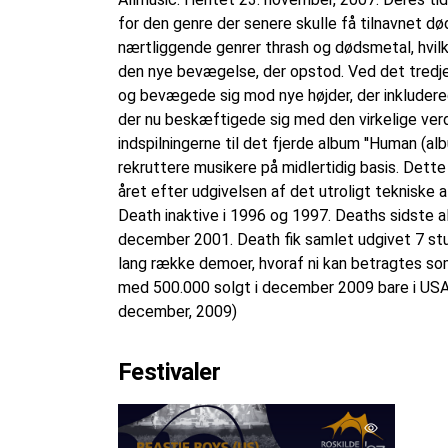
for den genre der senere skulle få tilnavnet d
nærtliggende genrer thrash og dødsmetal, hvil
den nye bevægelse, der opstod. Ved det tredje 
og bevægede sig mod nye højder, der inkludere
der nu beskæftigede sig med den virkelige verd
indspilningerne til det fjerde album ''Human (
rekruttere musikere på midlertidig basis. Dett
året efter udgivelsen af det utroligt tekniske
Death inaktive i 1996 og 1997. Deaths sidste a
december 2001. Death fik samlet udgivet 7 stud
lang række demoer, hvoraf ni kan betragtes som
med 500.000 solgt i december 2009 bare i USA
december, 2009)
Festivaler