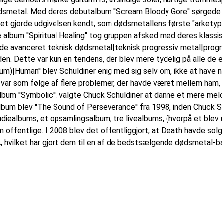
ødsmetal. Med deres debutalbum ''Scream Bloody Gore'' sørgede 
ket gjorde udgivelsen kendt, som dødsmetallens første "arketypi
album ''Spiritual Healing'' tog gruppen afsked med deres klassi
de avanceret teknisk dødsmetal|teknisk progressiv metal|progre
en. Dette var kun en tendens, der blev mere tydelig på alle de 
album)|Human'' blev Schuldiner enig med sig selv om, ikke at ha
e var som følge af flere problemer, der havde været mellem ham,
 album ''Symbolic'', valgte Chuck Schuldiner at danne et mere me
lbum blev ''The Sound of Perseverance'' fra 1998, inden Chuck Sc
iealbums, et opsamlingsalbum, tre livealbums, (hvorpå et blev u
 offentlige. I 2008 blev det offentliggjort, at Death havde solg
, hvilket har gjort dem til en af de bedstsælgende dødsmetal