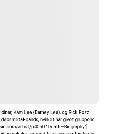
diner, Kam Lee (Barney Lee), og Rick Rozz
ge dødsmetal-bands, hvilket har givet gruppens
music.com/artist/p4050 "Death—Biography"].
il og vokaler var med til at sætte standarder,