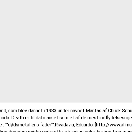
nd, som blev dannet i 1983 under navnet Mantas af Chuck Schul
 Florida. Death er til dato anset som et af de mest indflydelsesri
 "''dødsmetallens fader''".Rivadavia, Eduardo. [http://www.all
ige demoers mørke guitarriffs, afsindige soler, hurtige trommesp