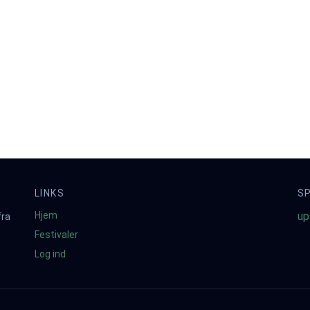
LINKS
S
Hjem
up
fra
Festivaler
Log ind