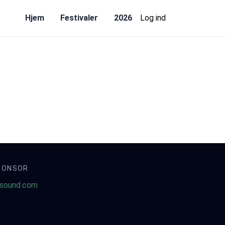
Hjem
Festivaler
2026
Log ind
PONSOR
sound.com