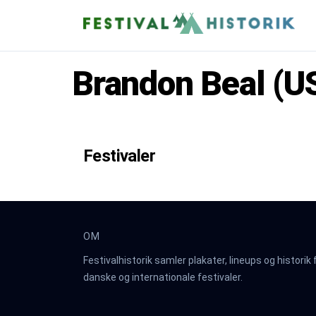
Brandon Beal (U
Festivaler
OM
Festivalhistorik samler plakater, lineups og historik 
danske og internationale festivaler.