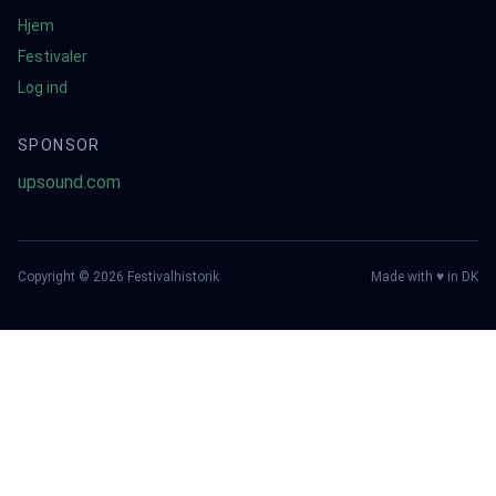
Hjem
Festivaler
Log ind
SPONSOR
upsound.com
Copyright ©
2026
Festivalhistorik
Made with ♥ in DK