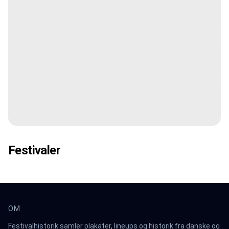
Festivaler
OM
Festivalhistorik samler plakater, lineups og historik fra danske og