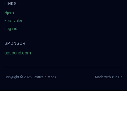
LINKS
Hjem
Festivaler
Log ind
SPONSOR
upsound.com
Copyright ©
2026
Festivalhistorik
Made with ♥ in DK