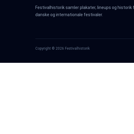
Festivalhistorik samler plakater, lineups og historik 
danske og internationale festivaler.
Copyright ©
2026
Festivalhistorik