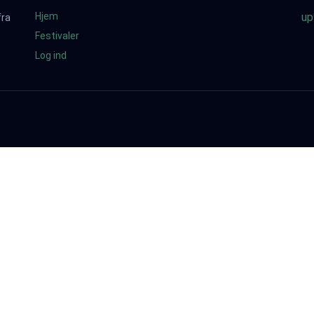
Hjem
up
fra
Festivaler
Log ind