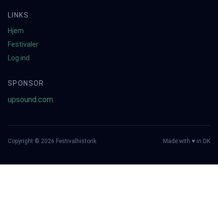
LINKS
Hjem
Festivaler
Log ind
SPONSOR
upsound.com
Copyright ©
2026
Festivalhistorik
Made with ♥ in DK