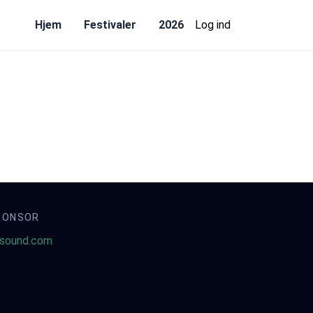
Hjem
Festivaler
2026
Log ind
PONSOR
sound.com