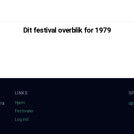
Dit festival overblik for
1979
LINKS
S
Hjem
up
fra
Festivaler
Log ind